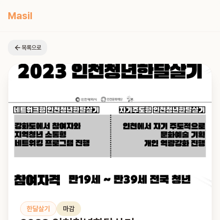
Masil
목록으로
한달살기
마감