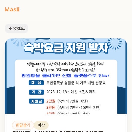
Masil
목록으로
한달살기
마감