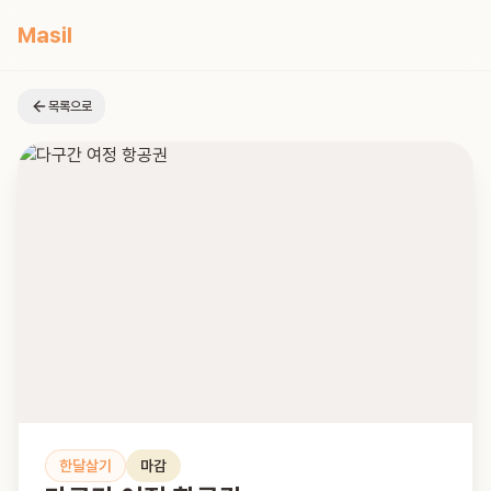
Masil
목록으로
한달살기
마감