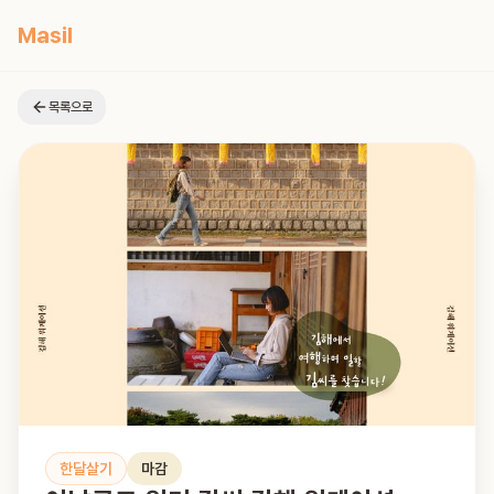
Masil
목록으로
한달살기
마감