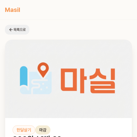
Masil
목록으로
한달살기
마감