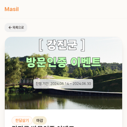
Masil
목록으로
한달살기
마감