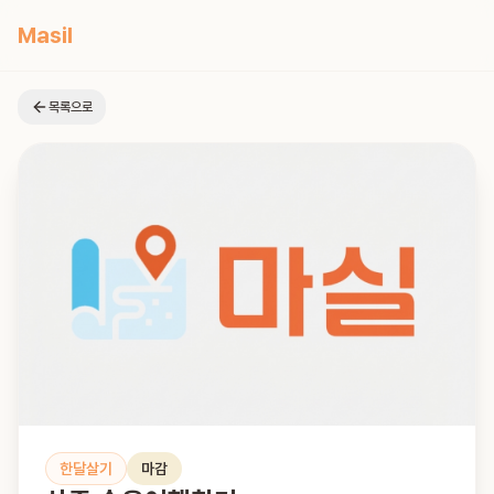
Masil
목록으로
한달살기
마감