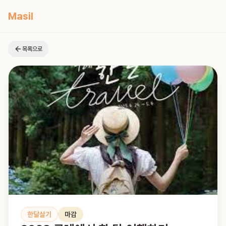
Masil
목록으로
한달살기
마감