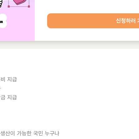
신청하러 
비 지급



금 지급

 생산이 가능한 국민 누구나