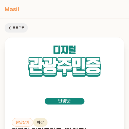
Masil
목록으로
한달살기
마감