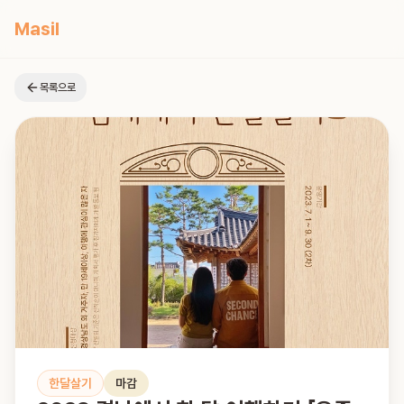
Masil
목록으로
한달살기
마감