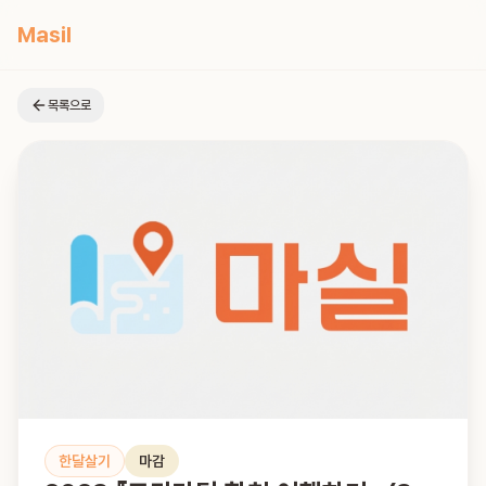
Masil
목록으로
한달살기
마감