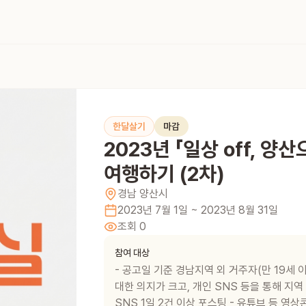
한달살기
마감
2023년 「일상 off, 양
여행하기 (2차)
경남
양산시
2023년 7월 1일
~ 2023년 8월 31일
조회
0
참여 대상
- 공고일 기준 경남지역 외 거주자(만 19세 
대한 의지가 크고, 개인 SNS 등을 통해 지
SNS 1일 2건 이상 포스팅 - 유튜브 등 영