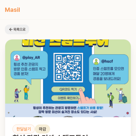
Masil
목록으로
한달살기
마감