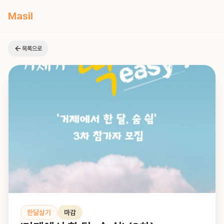
Masil
목록으로
한달살기
마감