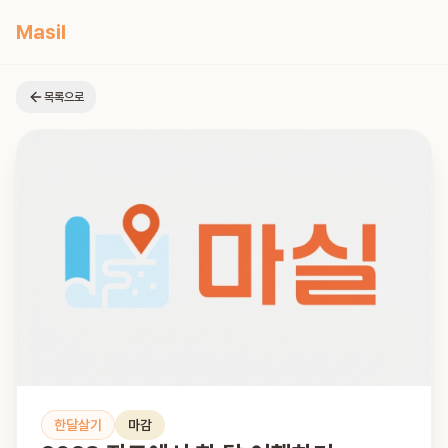
Masil
목록으로
한달살기
마감