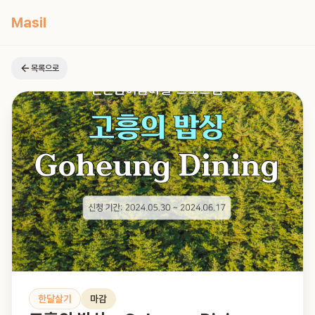
Masil
목록으로
한달살기
마감