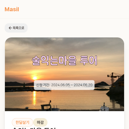
Masil
목록으로
한달살기
마감