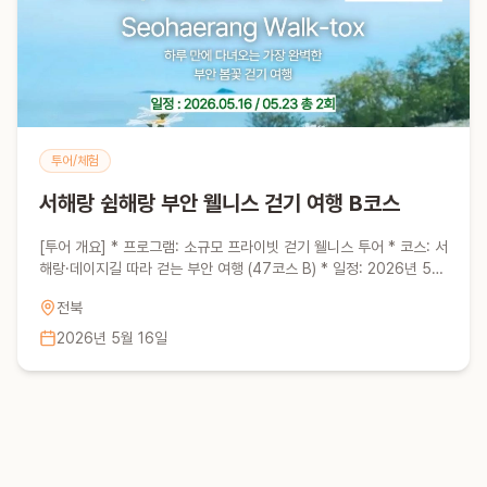
투어/체험
서해랑 쉼해랑 부안 웰니스 걷기 여행 B코스
[투어 개요] * 프로그램: 소규모 프라이빗 걷기 웰니스 투어 * 코스: 서
해랑·데이지길 따라 걷는 부안 여행 (47코스 B) * 일정: 2026년 5월
16일 / 5월 23일 * 가격: 44,900원 (정가 95,000원 → 지원금 반
전북
영 할인) * 모집인원: 회차별 선착순 20명 내외 [포함사항] * 전용 미
니버스 * 인솔자 * 로컬 체험 & 점심 식사 * 웰니스 체험비 * 폴라로
2026년 5월 16일
이드 기념사진 [불포함사항] * 집결지까지 왕복 이동 * 개인 여행 경비
* 여행자 보험 (개별 가입 권장) [신청 방법] * 신청 마감: 각 회차별 2
일 전까지 * 신청 방법: 부아느로 홈페이지에서 결제 * 사이트: 신청
링크 확인 [집결 안내] * 시간: 10:20 AM * 장소: 전주 월드컵 경기
장 [문의] * 010-3226-1718