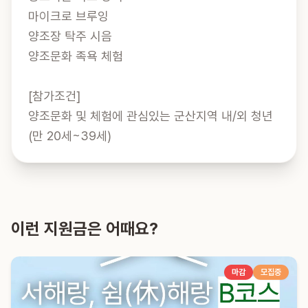
마이크로 브루잉

양조장 탁주 시음

양조문화 족욕 체험

[참가조건]

양조문화 및 체험에 관심있는 군산지역 내/외 청년 
(만 20세~39세)
이런 지원금은 어때요?
마감
모집중