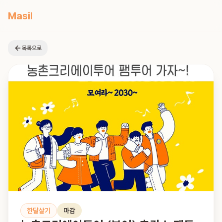
Masil
목록으로
한달살기
마감