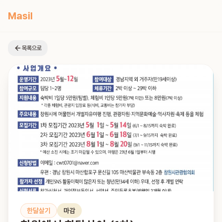
Masil
목록으로
한달살기
마감