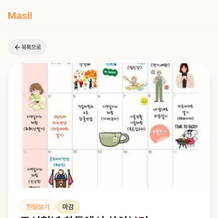
Masil
목록으로
한달살기
마감