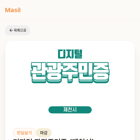
Masil
목록으로
한달살기
마감