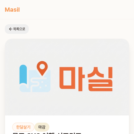
Masil
목록으로
한달살기
마감