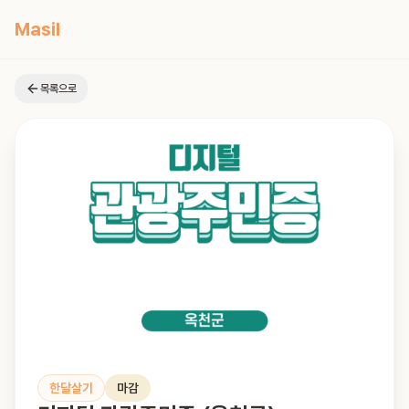
Masil
목록으로
한달살기
마감