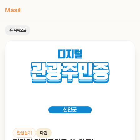
Masil
목록으로
한달살기
마감