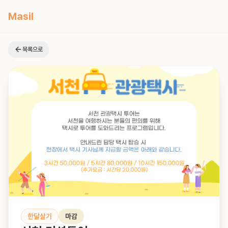
Masil
목록으로
한달살기
마감