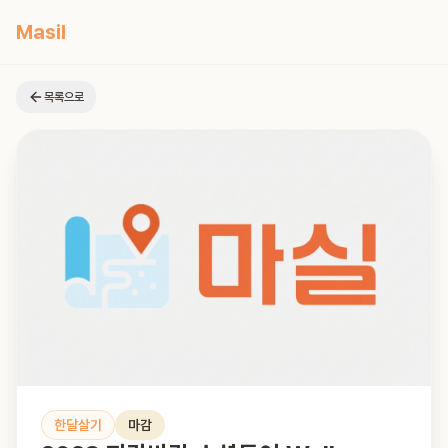
Masil
목록으로
한달살기
마감