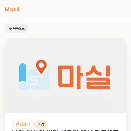
Masil
목록으로
한달살기
마감