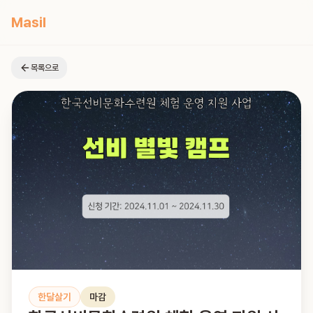
Masil
목록으로
한달살기
마감