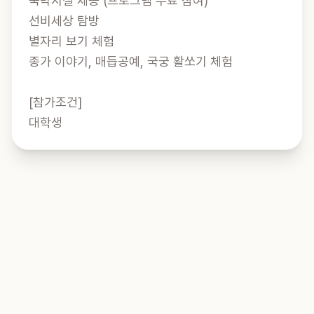
숙박시설 제공 (프로그램 무료 참여)

선비세상 탐방

별자리 보기 체험

종가 이야기, 매듭공예, 국궁 활쏘기 체험

[참가조건]

대학생