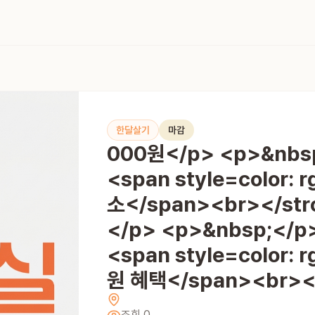
한달살기
마감
000원</p> <p>&nbsp
<span style=color: r
소</span><br></s
</p> <p>&nbsp;</p
<span style=color: r
원 혜택</span><br>
조회
0