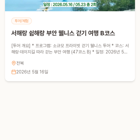
투어/체험
서해랑 쉼해랑 부안 웰니스 걷기 여행 B코스
[투어 개요] * 프로그램: 소규모 프라이빗 걷기 웰니스 투어 * 코스: 서
해랑·데이지길 따라 걷는 부안 여행 (47코스 B) * 일정: 2026년 5월
16일 / 5월 23일 * 가격: 44,900원 (정가 95,000원 → 지원금 반
전북
영 할인) * 모집인원: 회차별 선착순 20명 내외 [포함사항] * 전용 미
니버스 * 인솔자 * 로컬 체험 & 점심 식사 * 웰니스 체험비 * 폴라로
2026년 5월 16일
이드 기념사진 [불포함사항] * 집결지까지 왕복 이동 * 개인 여행 경비
* 여행자 보험 (개별 가입 권장) [신청 방법] * 신청 마감: 각 회차별 2
일 전까지 * 신청 방법: 부아느로 홈페이지에서 결제 * 사이트: 신청
링크 확인 [집결 안내] * 시간: 10:20 AM * 장소: 전주 월드컵 경기
장 [문의] * 010-3226-1718