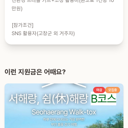
친환경 트레블 키트+소정 활동비(원고료 1건당 10
만원)

[참가조건]

SNS 활용자(고창군 외 거주자)
이런 지원금은 어때요?
마감
모집중